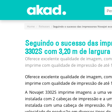
Menu Principal
Home
A
Home
Releases
Seguindo o sucesso das impressoras Novajet eco
Empresa
Seguindo o sucesso das impr
Produtos
3302S com 3,20 m de largura 
Novidades
e
Oferece excelente qualidade de imagem, com
Releases
imprime com qualidade de impressão de até 1
Login
Oferece excelente qualidade de imagem, com
Cadastro
imprime com qualidade de impressão de até 1
Fale
A Novajet 3302S imprime imagens a uma ve
Conosco
instalada com 2 cabeças de impressão e a u
instalada com uma cabeça de impressão. Po
velocidade de produção em diversos tipos de 