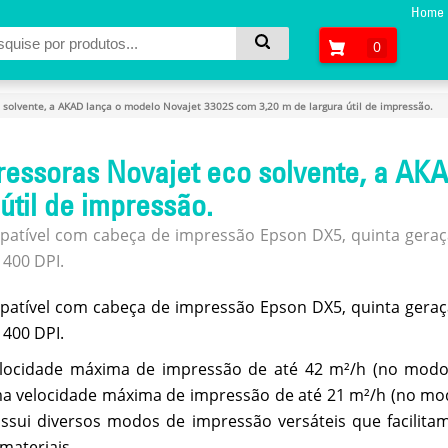
Home
0
 solvente, a AKAD lança o modelo Novajet 3302S com 3,20 m de largura útil de impressão.
essoras Novajet eco solvente, a AK
útil de impressão.
patível com cabeça de impressão Epson DX5, quinta geraçã
400 DPI.
patível com cabeça de impressão Epson DX5, quinta geraçã
400 DPI.
locidade máxima de impressão de até 42 m²/h (no modo
ma velocidade máxima de impressão de até 21 m²/h (no mo
ssui diversos modos de impressão versáteis que facilita
materiais.