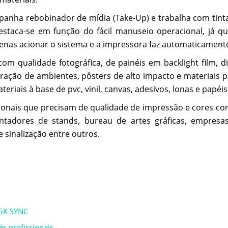
panha rebobinador de mídia (Take-Up) e trabalha com tinta 
staca-se em função do fácil manuseio operacional, já q
enas acionar o sistema e a impressora faz automaticament
 qualidade fotográfica, de painéis em backlight film, dis
oração de ambientes, pôsters de alto impacto e materiais 
iais à base de pvc, vinil, canvas, adesivos, lonas e papéis
ionais que precisam de qualidade de impressão e cores co
tadores de stands, bureau de artes gráficas, empresa
sinalização entre outros.
H5K SYNC
s profissionais