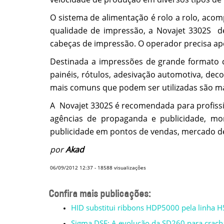
O sistema de alimentação é rolo a rolo, acom
qualidade de impressão, a Novajet 3302S de
cabeças de impressão. O operador precisa ap
Destinada a impressões de grande formato com
painéis, rótulos, adesivação automotiva, dec
mais comuns que podem ser utilizadas são mater
A Novajet 3302S é recomendada para profiss
agências de propaganda e publicidade, mon
publicidade em pontos de vendas, mercado de 
por
Akad
06/09/2012 12:37
-
18588
visualizações
Confira mais publicações:
HID substitui ribbons HDP5000 pela linha 
Sigma DSE: A evolução da SD260 para crachá