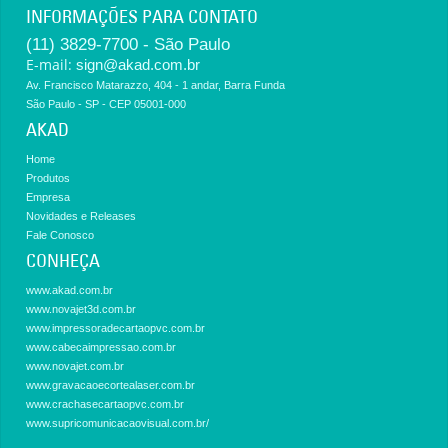
INFORMAÇÕES PARA CONTATO
(11) 3829-7700 - São Paulo
E-mail:
sign@akad.com.br
Av. Francisco Matarazzo, 404 - 1 andar, Barra Funda
São Paulo - SP - CEP 05001-000
AKAD
Home
Produtos
Empresa
Novidades e Releases
Fale Conosco
CONHEÇA
www.akad.com.br
www.novajet3d.com.br
www.impressoradecartaopvc.com.br
www.cabecaimpressao.com.br
www.novajet.com.br
www.gravacaoecortealaser.com.br
www.crachasecartaopvc.com.br
www.supricomunicacaovisual.com.br/