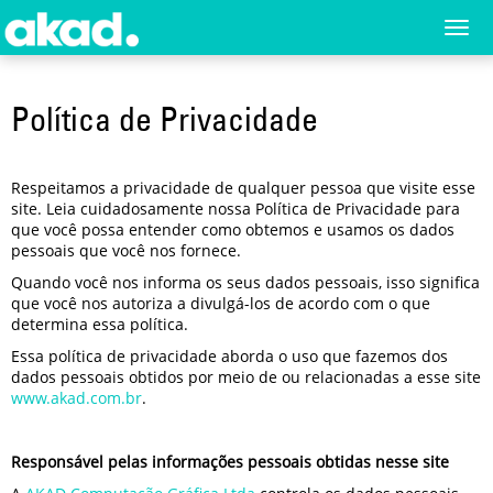
Menu
Togg
navi
Principal
Política de Privacidade
Home
A
Empresa
Respeitamos a privacidade de qualquer pessoa que visite esse
site. Leia cuidadosamente nossa Política de Privacidade para
Produtos
que você possa entender como obtemos e usamos os dados
pessoais que você nos fornece.
Novidades
Quando você nos informa os seus dados pessoais, isso significa
e
que você nos autoriza a divulgá-los de acordo com o que
Releases
determina essa política.
Essa política de privacidade aborda o uso que fazemos dos
Login
dados pessoais obtidos por meio de ou relacionadas a esse site
www.akad.com.br
.
Cadastro
Fale
Responsável pelas informações pessoais obtidas nesse site
Conosco