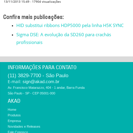
13/11/2013 15:49
-
17904
visualizações
Confira mais publicações:
HID substitui ribbons HDP5000 pela linha H5K SYNC
Sigma DSE: A evolução da SD260 para crachás
profissionais
INFORMAÇÕES PARA CONTATO
(11) 3829-7700 - São Paulo
E-mail:
sign@akad.com.br
Av. Francisco Matarazzo, 404 - 1 andar, Barra Funda
São Paulo - SP - CEP 05001-000
AKAD
Home
Produtos
Empresa
Novidades e Releases
Fale Conosco