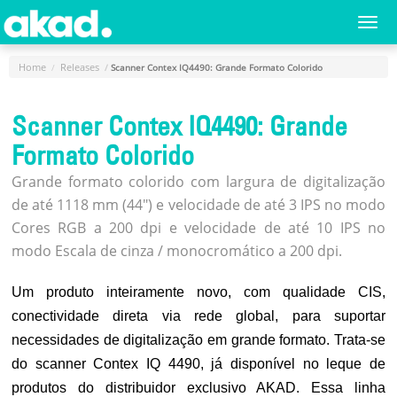
Menu
Togg
navi
Principal
Home
Releases
Scanner Contex IQ4490: Grande Formato Colorido
Home
Scanner Contex IQ4490: Grande
A
Empresa
Formato Colorido
Produtos
Grande formato colorido com largura de digitalização
de até 1118 mm (44") e velocidade de até 3 IPS no modo
Novidades
Cores RGB a 200 dpi e velocidade de até 10 IPS no
e
modo Escala de cinza / monocromático a 200 dpi.
Releases
Login
Um produto inteiramente novo, com qualidade CIS,
conectividade direta via rede global, para suportar
Cadastro
necessidades de digitalização em grande formato. Trata-se
Fale
do scanner Contex IQ 4490, já disponível no leque de
Conosco
produtos do distribuidor exclusivo AKAD. Essa linha