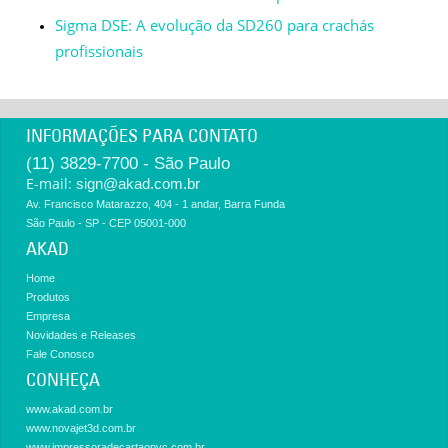
Sigma DSE: A evolução da SD260 para crachás
profissionais
INFORMAÇÕES PARA CONTATO
(11) 3829-7700 - São Paulo
E-mail:
sign@akad.com.br
Av. Francisco Matarazzo, 404 - 1 andar, Barra Funda
São Paulo - SP - CEP 05001-000
AKAD
Home
Produtos
Empresa
Novidades e Releases
Fale Conosco
CONHEÇA
www.akad.com.br
www.novajet3d.com.br
www.impressoradecartaopvc.com.br