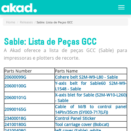
Menu
Togg
navi
Principal
Home
Releases
Sable: Lista de Peças GCC
Home
Sable: Lista de Peças GCC
A
Empresa
A Akad oferece a lista de peças GCC (Sable) para
impressoras e plotters de recorte.
Produtos
Novidades
Parts Number
Parts Name
e
20600099G
Cohere belt S2M-W9-L80 - Sable
Y-axis belt for Sable60 S2M-W9-
Releases
20600100G
L1548 - Sable
Login
X-axis blet for Sable (S2M-W10-L260)
20600101G
- Sable
Cadastro
Cable of M/B to control panel
20900165G
14Pin/35cm (SY003-717(LF))
Fale
23400018G
Control Panel Sticker
24100180G
Conosco
Tool carriage cover (Bobcat)
24100408G
left cover (Sable) -white