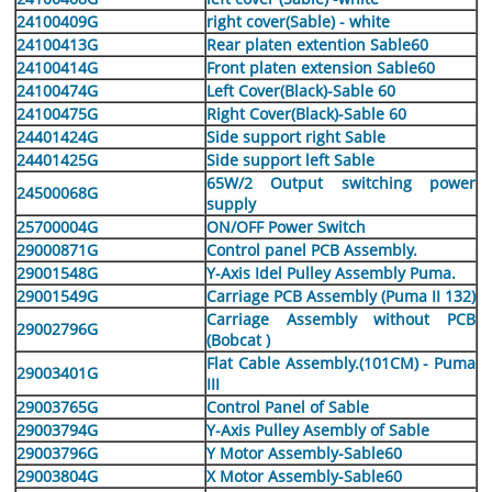
24100409G
right cover(Sable) - white
24100413G
Rear platen extention Sable60
24100414G
Front platen extension Sable60
24100474G
Left Cover(Black)-Sable 60
24100475G
Right Cover(Black)-Sable 60
24401424G
Side support right Sable
24401425G
Side support left Sable
65W/2 Output switching power
24500068G
supply
25700004G
ON/OFF Power Switch
29000871G
Control panel PCB Assembly.
29001548G
Y-Axis Idel Pulley Assembly Puma.
29001549G
Carriage PCB Assembly (Puma II 132)
Carriage Assembly without PCB
29002796G
(Bobcat )
Flat Cable Assembly.(101CM) - Puma
29003401G
III
29003765G
Control Panel of Sable
29003794G
Y-Axis Pulley Asembly of Sable
29003796G
Y Motor Assembly-Sable60
29003804G
X Motor Assembly-Sable60