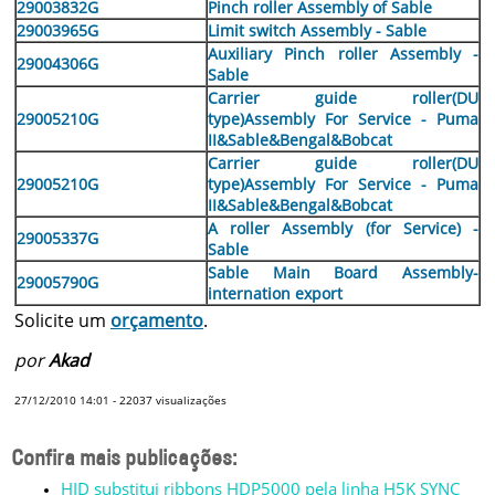
29003832G
Pinch roller Assembly of Sable
29003965G
Limit switch Assembly - Sable
Auxiliary Pinch roller Assembly -
29004306G
Sable
Carrier guide roller(DU
29005210G
type)Assembly For Service - Puma
II&Sable&Bengal&Bobcat
Carrier guide roller(DU
29005210G
type)Assembly For Service - Puma
II&Sable&Bengal&Bobcat
A roller Assembly (for Service) -
29005337G
Sable
Sable Main Board Assembly-
29005790G
internation export
Solicite um
orçamento
.
por
Akad
27/12/2010 14:01
-
22037
visualizações
Confira mais publicações:
HID substitui ribbons HDP5000 pela linha H5K SYNC