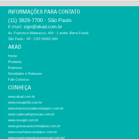
INFORMAÇÕES PARA CONTATO
(11) 3829-7700 - São Paulo
E-mail:
sign@akad.com.br
Av. Francisco Matarazzo, 404 - 1 andar, Barra Funda
São Paulo - SP - CEP 05001-000
AKAD
Home
Produtos
Empresa
Novidades e Releases
Fale Conosco
CONHEÇA
www.akad.com.br
www.novajet3d.com.br
www.impressoradecartaopvc.com.br
www.cabecaimpressao.com.br
www.novajet.com.br
www.gravacaoecortealaser.com.br
www.crachasecartaopvc.com.br
www.supricomunicacaovisual.com.br/