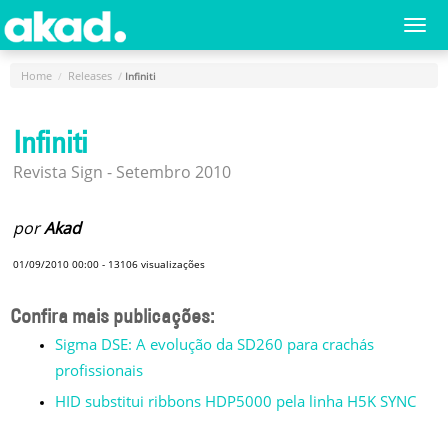
Menu
Togg
navi
Principal
Home
Releases
Infiniti
Home
Infiniti
A
Empresa
Revista Sign - Setembro 2010
Produtos
por
Akad
Novidades
e
01/09/2010 00:00
-
13106
visualizações
Releases
Confira mais publicações:
Login
Sigma DSE: A evolução da SD260 para crachás
Cadastro
profissionais
HID substitui ribbons HDP5000 pela linha H5K SYNC
Fale
Conosco