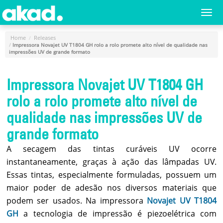
Menu
Togg
navi
Principal
Home
Releases
Impressora Novajet UV T1804 GH rolo a rolo promete alto nível de qualidade nas
Home
impressões UV de grande formato
A
Impressora Novajet UV T1804 GH
Empresa
rolo a rolo promete alto nível de
Produtos
qualidade nas impressões UV de
Novidades
grande formato
e
Releases
A secagem das tintas curáveis UV ocorre
instantaneamente, graças à ação das lâmpadas UV.
Login
Essas tintas, especialmente formuladas, possuem um
Cadastro
maior poder de adesão nos diversos materiais que
podem ser usados. Na impressora
Novajet UV T1804
Fale
Conosco
GH
a tecnologia de impressão é piezoelétrica com