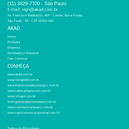
(11) 3829-7700 - São Paulo
E-mail:
sign@akad.com.br
Av. Francisco Matarazzo, 404 - 1 andar, Barra Funda
São Paulo - SP - CEP 05001-000
AKAD
Home
Produtos
Empresa
Novidades e Releases
Fale Conosco
CONHEÇA
www.akad.com.br
www.novajet3d.com.br
www.impressoradecartaopvc.com.br
www.cabecaimpressao.com.br
www.novajet.com.br
www.gravacaoecortealaser.com.br
www.crachasecartaopvc.com.br
www.supricomunicacaovisual.com.br/
Política de Privacidade