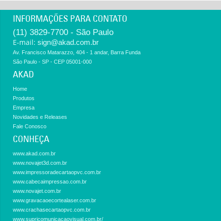
INFORMAÇÕES PARA CONTATO
(11) 3829-7700 - São Paulo
E-mail:
sign@akad.com.br
Av. Francisco Matarazzo, 404 - 1 andar, Barra Funda
São Paulo - SP - CEP 05001-000
AKAD
Home
Produtos
Empresa
Novidades e Releases
Fale Conosco
CONHEÇA
www.akad.com.br
www.novajet3d.com.br
www.impressoradecartaopvc.com.br
www.cabecaimpressao.com.br
www.novajet.com.br
www.gravacaoecortealaser.com.br
www.crachasecartaopvc.com.br
www.supricomunicacaovisual.com.br/