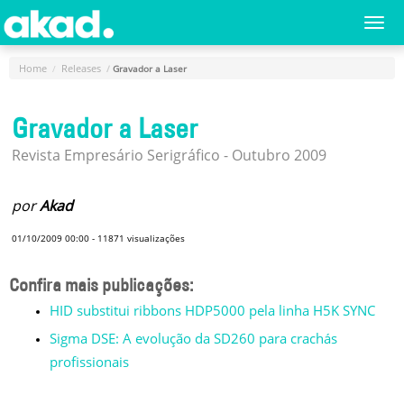
Menu
Togg
navi
Principal
Home
Releases
Gravador a Laser
Home
Gravador a Laser
A
Empresa
Revista Empresário Serigráfico - Outubro 2009
Produtos
por
Akad
Novidades
e
01/10/2009 00:00
-
11871
visualizações
Releases
Confira mais publicações:
Login
HID substitui ribbons HDP5000 pela linha H5K SYNC
Cadastro
Sigma DSE: A evolução da SD260 para crachás
profissionais
Fale
Conosco