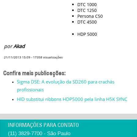
DTC 1000
DTC 1250
Persona C50
DTC 4500
HDP 5000
por
Akad
21/11/2013 15:09
-
17358
visualizações
Confira mais publicações:
Sigma DSE: A evolução da SD260 para crachás
profissionais
HID substitui ribbons HDP5000 pela linha H5K SYNC
INFORMAÇÕES PARA CONTATO
(11) 3829-7700 - São Paulo