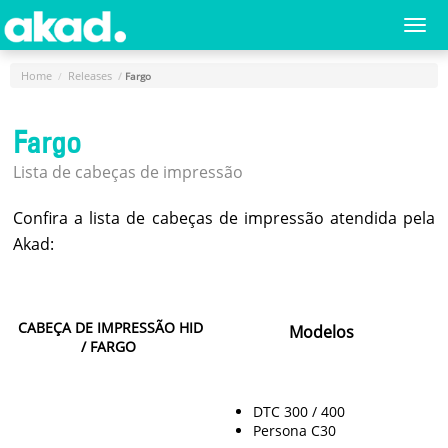
Menu
Togg
navi
Principal
Home
Releases
Fargo
Home
Fargo
A
Empresa
Lista de cabeças de impressão
Produtos
Confira a lista de cabeças de impressão atendida pela
Novidades
Akad:
e
Releases
Login
CABEÇA DE IMPRESSÃO HID
Modelos
/ FARGO
Cadastro
Fale
DTC 300 / 400
Conosco
Persona C30