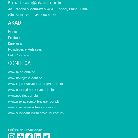
E-mail:
sign@akad.com.br
Av. Francisco Matarazzo, 404 - 1 andar, Barra Funda
São Paulo - SP - CEP 05001-000
AKAD
Home
Produtos
Empresa
Novidades e Releases
Fale Conosco
CONHEÇA
www.akad.com.br
www.novajet3d.com.br
www.impressoradecartaopvc.com.br
www.cabecaimpressao.com.br
www.novajet.com.br
www.gravacaoecortealaser.com.br
www.crachasecartaopvc.com.br
www.supricomunicacaovisual.com.br/
Política de Privacidade