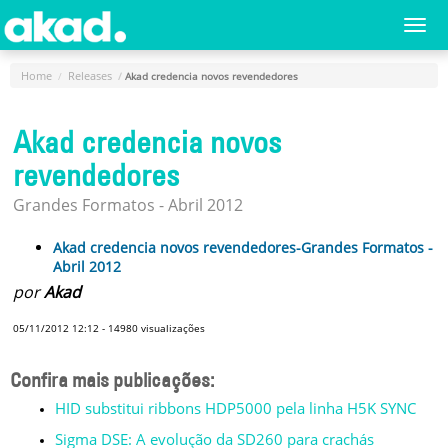
Menu
Togg
navi
Principal
Home
Releases
Akad credencia novos revendedores
Home
Akad credencia novos
A
Empresa
revendedores
Produtos
Grandes Formatos - Abril 2012
Novidades
Akad credencia novos revendedores-Grandes Formatos -
e
Abril 2012
Releases
por
Akad
Login
05/11/2012 12:12
-
14980
visualizações
Cadastro
Confira mais publicações:
Fale
HID substitui ribbons HDP5000 pela linha H5K SYNC
Conosco
Sigma DSE: A evolução da SD260 para crachás