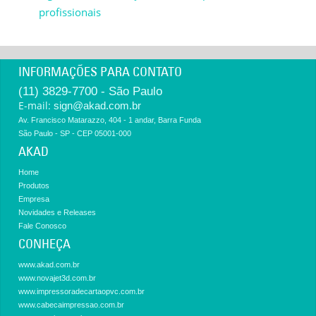
profissionais
INFORMAÇÕES PARA CONTATO
(11) 3829-7700 - São Paulo
E-mail:
sign@akad.com.br
Av. Francisco Matarazzo, 404 - 1 andar, Barra Funda
São Paulo - SP - CEP 05001-000
AKAD
Home
Produtos
Empresa
Novidades e Releases
Fale Conosco
CONHEÇA
www.akad.com.br
www.novajet3d.com.br
www.impressoradecartaopvc.com.br
www.cabecaimpressao.com.br