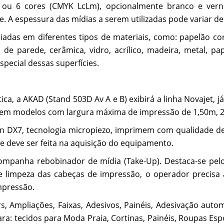
ou 6 cores (CMYK LcLm), opcionalmente branco e vern
e. A espessura das mídias a serem utilizadas pode variar
iadas em diferentes tipos de materiais, como: papelão co
de parede, cerâmica, vidro, acrílico, madeira, metal, pa
pecial dessas superfícies.
ica, a AKAD (Stand 503D Av A e B) exibirá a linha Novaje
uem modelos com largura máxima de impressão de 1,50m, 2
n DX7, tecnologia micropiezo, imprimem com qualidade de
ue deve ser feita na aquisição do equipamento.
ompanha rebobinador de mídia (Take-Up). Destaca-se pelo
limpeza das cabeças de impressão, o operador precisa a
mpressão.
s, Ampliações, Faixas, Adesivos, Painéis, Adesivação auto
ara: tecidos para Moda Praia, Cortinas, Painéis, Roupas Espo