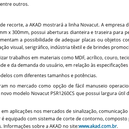
entre outros.
er de recorte, a AKAD mostrará a linha Novacut. A empres
0mm x 300mm, possui aberturas dianteira e traseira para p
umentam a possibilidade de adequar placas ou objetos co
o visual, serigráfico, indústria têxtil e de brindes promoc
izar trabalhos em materiais como MDF, acrílico, couro, te
idade e da demanda do usuário, em relação às especificaçõe
odelos com diferentes tamanhos e potências.
aram no mercado como opção de fácil manuseio operaciona
 novo modelo Novacut PSR1260CS que possui largura útil de
m aplicações nos mercados de sinalização, comunicação visua
er é equipado com sistema de corte de contorno, composto
. Informações sobre a AKAD no site:
www.akad.com.br
.