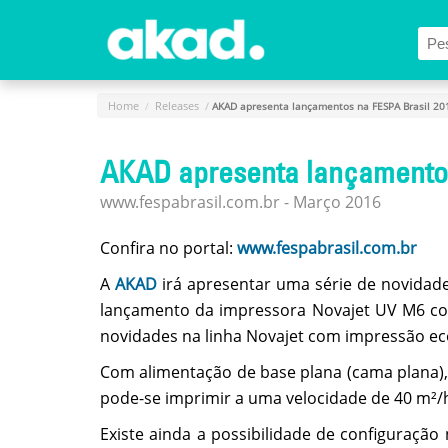
Menu Principal
Home
A
Home
Releases
AKAD apresenta lançamentos na FESPA Brasil 20
Empresa
AKAD apresenta lançamentos
Produtos
www.fespabrasil.com.br - Março 2016
Novidades
e
Confira no portal:
www.fespabrasil.com.br
Releases
A
AKAD
irá apresentar uma série de novidade
Login
lançamento da impressora Novajet UV M6 com
Cadastro
novidades na linha Novajet com impressão ec
Fale
Com alimentação de base plana (cama plana),
Conosco
pode-se imprimir a uma velocidade de 40 m²/
Existe ainda a possibilidade de configuraç