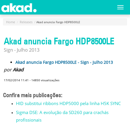
Menu
Togg
navi
Principal
Home
Releases
Akad anuncia Fargo HDP8500LE
Home
Akad anuncia Fargo HDP8500LE
A
Empresa
Sign - Julho 2013
Produtos
Akad anuncia Fargo HDP8500LE - Sign - Julho 2013
por
Akad
Novidades
e
17/02/2014 11:41
-
14850
visualizações
Releases
Confira mais publicações:
Login
HID substitui ribbons HDP5000 pela linha H5K SYNC
Cadastro
Sigma DSE: A evolução da SD260 para crachás
Fale
profissionais
Conosco