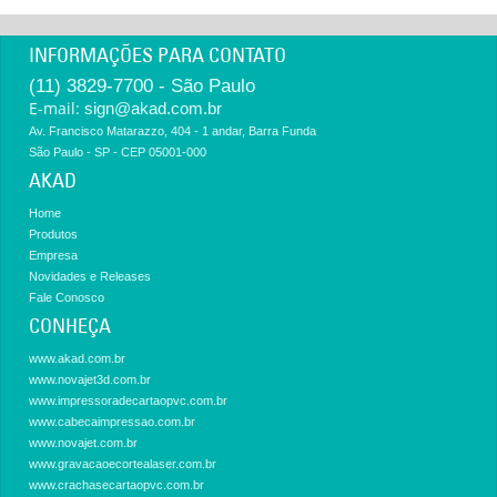
INFORMAÇÕES PARA CONTATO
(11) 3829-7700 - São Paulo
E-mail:
sign@akad.com.br
Av. Francisco Matarazzo, 404 - 1 andar, Barra Funda
São Paulo - SP - CEP 05001-000
AKAD
Home
Produtos
Empresa
Novidades e Releases
Fale Conosco
CONHEÇA
www.akad.com.br
www.novajet3d.com.br
www.impressoradecartaopvc.com.br
www.cabecaimpressao.com.br
www.novajet.com.br
www.gravacaoecortealaser.com.br
www.crachasecartaopvc.com.br