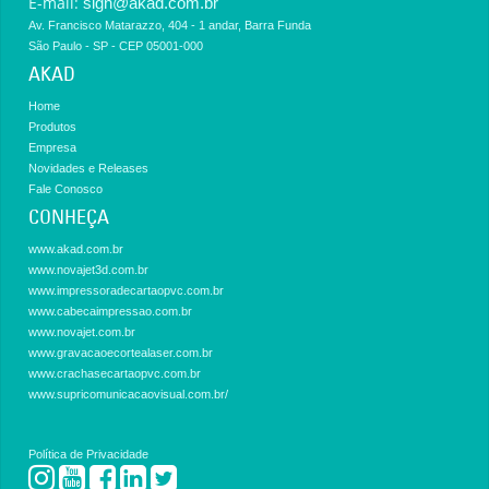
E-mail:
sign@akad.com.br
Av. Francisco Matarazzo, 404 - 1 andar, Barra Funda
São Paulo - SP - CEP 05001-000
AKAD
Home
Produtos
Empresa
Novidades e Releases
Fale Conosco
CONHEÇA
www.akad.com.br
www.novajet3d.com.br
www.impressoradecartaopvc.com.br
www.cabecaimpressao.com.br
www.novajet.com.br
www.gravacaoecortealaser.com.br
www.crachasecartaopvc.com.br
www.supricomunicacaovisual.com.br/
Política de Privacidade