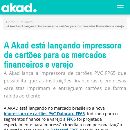
Menu
Togg
navi
Principal
Home
Releases
A Akad está lançando impressora de cartões para os mercados financeiros e varejo
Home
A
A Akad está lançando impressora
Empresa
de cartões para os mercados
Produtos
financeiros e varejo
Novidades
A Akad lança a impressora de cartões PVC FP65 que
e
possibilita que as instituições financeiras e empresas
Releases
varejistas imprimam e entreguem cartões de forma
Login
rápida ao cliente.
Cadastro
A AKAD está lançando no mercado brasileiro a nova
impressora de cartões PVC Datacard FP65
. Indicada para os
Fale
segmentos financeiro e varejo a
FP65
foi projetada
Conosco
especialmente para impressão imediata com personalização