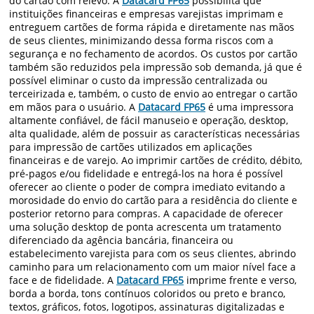
do cartão com relevo. A
Datacard FP65
possibilita que
instituições financeiras e empresas varejistas imprimam e
entreguem cartões de forma rápida e diretamente nas mãos
de seus clientes, minimizando dessa forma riscos com a
segurança e no fechamento de acordos. Os custos por cartão
também são reduzidos pela impressão sob demanda, já que é
possível eliminar o custo da impressão centralizada ou
terceirizada e, também, o custo de envio ao entregar o cartão
em mãos para o usuário. A
Datacard FP65
é uma impressora
altamente confiável, de fácil manuseio e operação, desktop,
alta qualidade, além de possuir as características necessárias
para impressão de cartões utilizados em aplicações
financeiras e de varejo. Ao imprimir cartões de crédito, débito,
pré-pagos e/ou fidelidade e entregá-los na hora é possível
oferecer ao cliente o poder de compra imediato evitando a
morosidade do envio do cartão para a residência do cliente e
posterior retorno para compras. A capacidade de oferecer
uma solução desktop de ponta acrescenta um tratamento
diferenciado da agência bancária, financeira ou
estabelecimento varejista para com os seus clientes, abrindo
caminho para um relacionamento com um maior nível face a
face e de fidelidade. A
Datacard FP65
imprime frente e verso,
borda a borda, tons contínuos coloridos ou preto e branco,
textos, gráficos, fotos, logotipos, assinaturas digitalizadas e